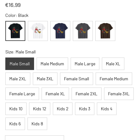
€16,99
Color: Black
Size: Male Small
Male Small
Male Medium
Male Large
Male XL
Male 2XL
Male 3XL
Female Small
Female Medium
Female Large
Female XL
Female 2XL
Female 3XL
Kids 10
Kids 12
Kids 2
Kids 3
Kids 4
Kids 6
Kids 8