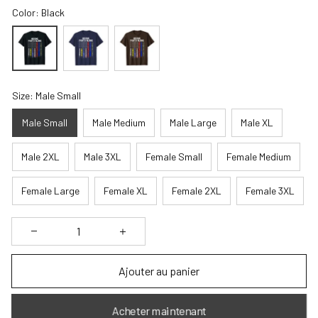
Color: Black
Size: Male Small
Male Small
Male Medium
Male Large
Male XL
Male 2XL
Male 3XL
Female Small
Female Medium
Female Large
Female XL
Female 2XL
Female 3XL
Ajouter au panier
Acheter maintenant