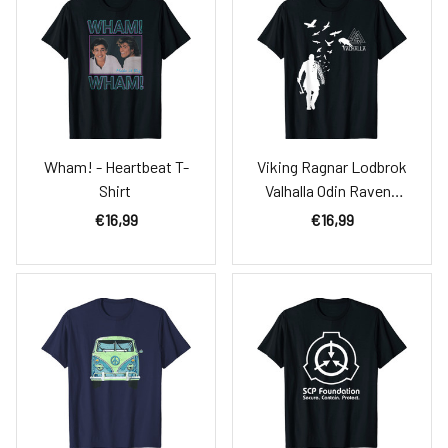
Wham! - Heartbeat T-
Viking Ragnar Lodbrok
Shirt
Valhalla Odin Ravens
T-Shirt
€16,99
€16,99