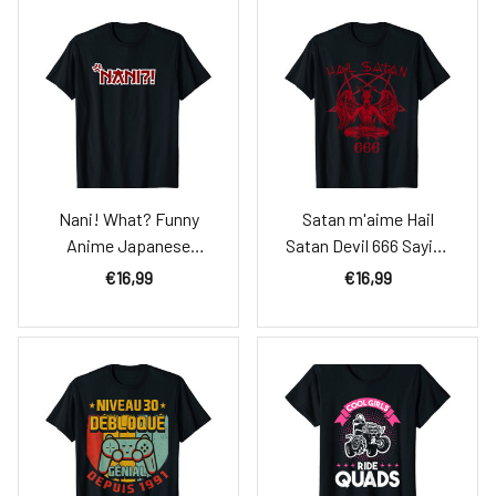
Nani! What? Funny
Satan m'aime Hail
Anime Japanese
Satan Devil 666 Saying
Manga Japan Lover T-
T-Shirt
€16,99
€16,99
Shirt