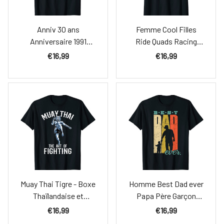
Anniv 30 ans
Femme Cool Filles
Anniversaire 1991
Ride Quads Racing
Gaming Trente Ans
Offroad T-Shirt
€16,99
€16,99
Cadeau T-Shirt
Muay Thai Tigre - Boxe
Homme Best Dad ever
Thaïlandaise et
Papa Père Garçon
Kickboxing T-Shirt
Rétro Papa fils T-Shirt
€16,99
€16,99