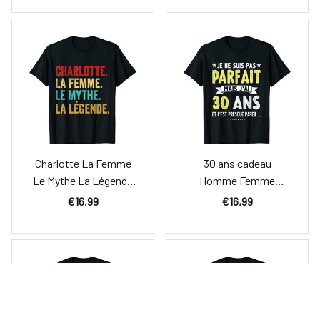
Charlotte La Femme
30 ans cadeau
Le Mythe La Légende
Homme Femme
Cadeau T-Shirt
Anniversaire Humour
€16,99
€16,99
amusant 30 T-Shirt