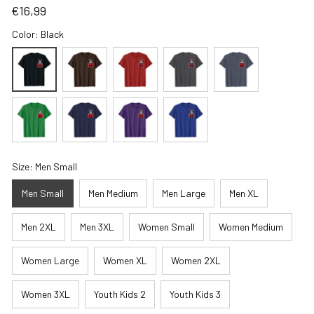
€16,99
Color: Black
Size: Men Small
Men Small
Men Medium
Men Large
Men XL
Men 2XL
Men 3XL
Women Small
Women Medium
Women Large
Women XL
Women 2XL
Women 3XL
Youth Kids 2
Youth Kids 3