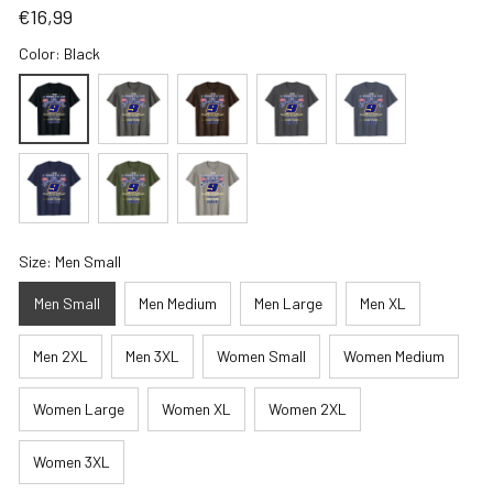
€16,99
Color: Black
Size: Men Small
Men Small
Men Medium
Men Large
Men XL
Men 2XL
Men 3XL
Women Small
Women Medium
Women Large
Women XL
Women 2XL
Women 3XL