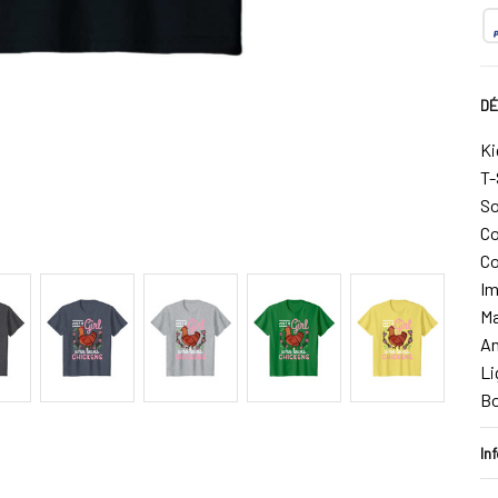
DÉ
Ki
T-
So
Co
Co
Im
Ma
An
Li
B
In