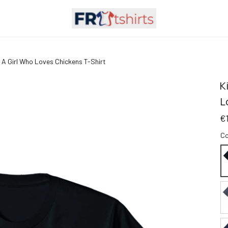
 A Girl Who Loves Chickens T-Shirt
K
L
€
Co