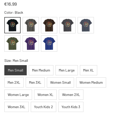
€16,99
Color: Black
Size: Men Small
Men Small
Men Medium
Men Large
Men XL
Men 2XL
Men 3XL
Women Small
Women Medium
Women Large
Women XL
Women 2XL
Women 3XL
Youth Kids 2
Youth Kids 3