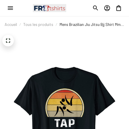
Accueil
Tous les produits
Mens Brazilian Jiu Jitsu Bjj Shirt Mma
Judo Gift Tap Snap Or Nap T-Shirt