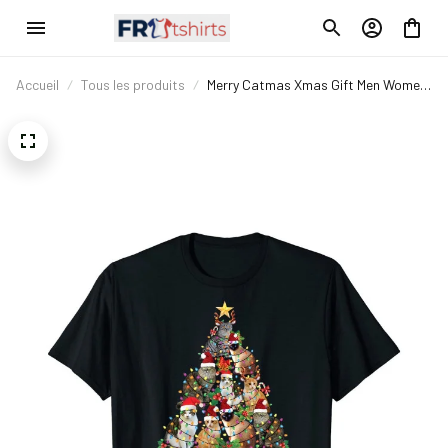
Accueil
Tous les produits
Merry Catmas Xmas Gift Men Women
Kids Funny Cat Christmas T-Shirt