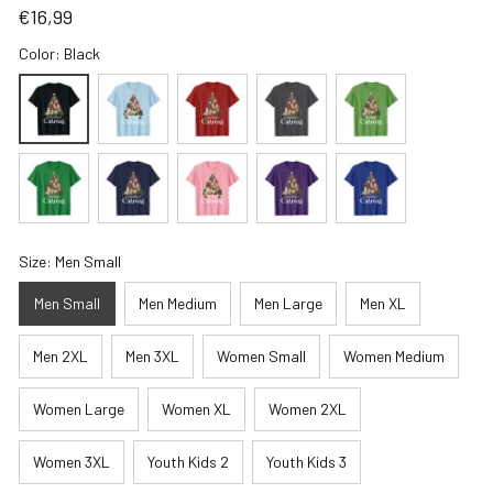
€16,99
Color: Black
Size: Men Small
Men Small
Men Medium
Men Large
Men XL
Men 2XL
Men 3XL
Women Small
Women Medium
Women Large
Women XL
Women 2XL
Women 3XL
Youth Kids 2
Youth Kids 3