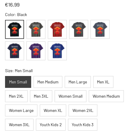
€16,99
Color: Black
Size: Men Small
Men Small
Men Medium
Men Large
Men XL
Men 2XL
Men 3XL
Women Small
Women Medium
Women Large
Women XL
Women 2XL
Women 3XL
Youth Kids 2
Youth Kids 3