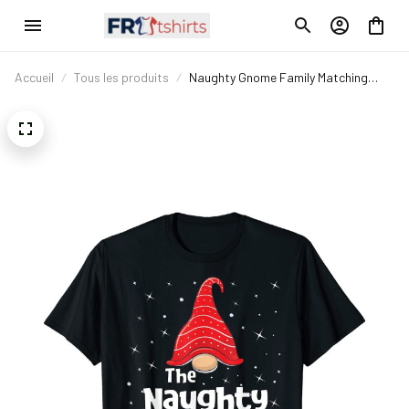
Accueil
Tous les produits
Naughty Gnome Family Matching
Christmas Funny Gift Pajama T-Shirt