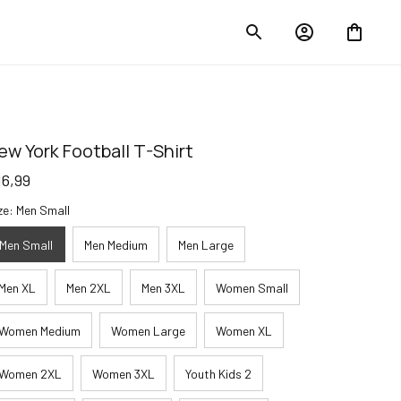
ew York Football T-Shirt
16,99
ze: Men Small
Men Small
Men Medium
Men Large
Men XL
Men 2XL
Men 3XL
Women Small
Women Medium
Women Large
Women XL
Women 2XL
Women 3XL
Youth Kids 2