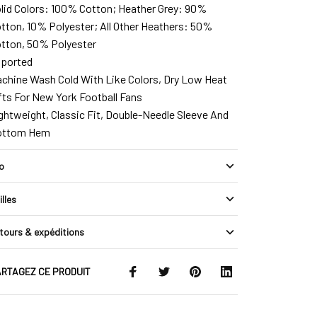
lid Colors: 100% Cotton; Heather Grey: 90%
tton, 10% Polyester; All Other Heathers: 50%
tton, 50% Polyester
ported
chine Wash Cold With Like Colors, Dry Low Heat
fts For New York Football Fans
ghtweight, Classic Fit, Double-Needle Sleeve And
ottom Hem
fo
illes
tours & expéditions
RTAGEZ CE PRODUIT