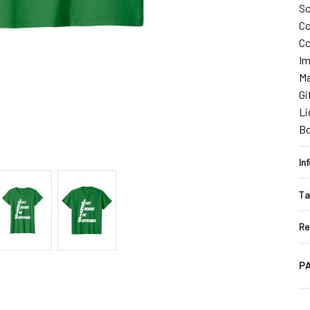
So
Co
Co
Im
Ma
Gi
Li
B
In
Ta
Re
PA