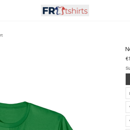
rt
N
€
Si