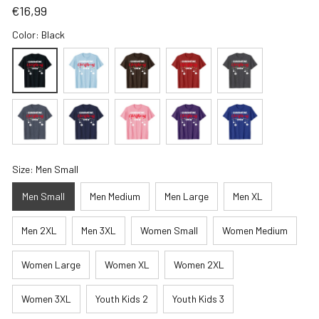
€16,99
Color: Black
Size: Men Small
Men Small
Men Medium
Men Large
Men XL
Men 2XL
Men 3XL
Women Small
Women Medium
Women Large
Women XL
Women 2XL
Women 3XL
Youth Kids 2
Youth Kids 3