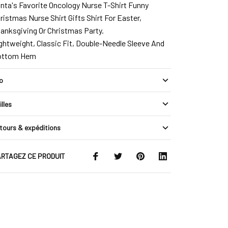
nta's Favorite Oncology Nurse T-Shirt Funny
ristmas Nurse Shirt Gifts Shirt For Easter,
anksgiving Or Christmas Party.
ghtweight, Classic Fit, Double-Needle Sleeve And
ottom Hem
fo
illes
tours & expéditions
RTAGEZ CE PRODUIT