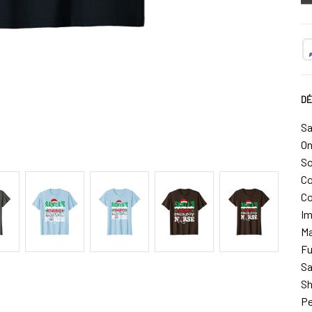
DÉ
Sa
On
So
Co
Co
Im
Ma
Fu
Sa
Sh
Pe