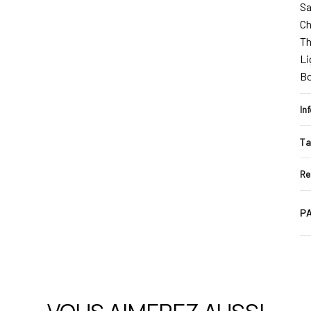
Sa
Ch
Th
Li
B
In
Ta
Re
PA