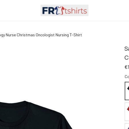
ogy Nurse Christmas Oncologist Nursing T-Shirt
S
C
€
Co