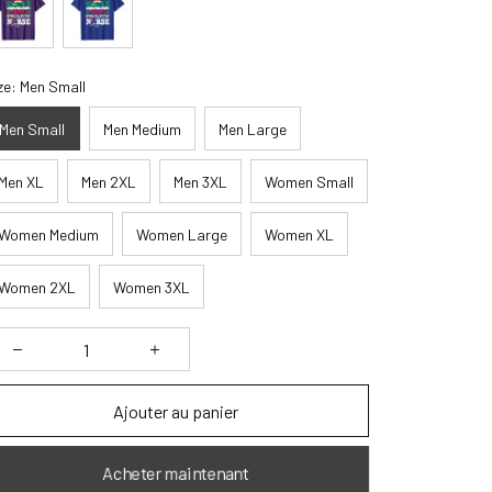
ze: Men Small
Men Small
Men Medium
Men Large
Men XL
Men 2XL
Men 3XL
Women Small
Women Medium
Women Large
Women XL
Women 2XL
Women 3XL
Ajouter au panier
Acheter maintenant