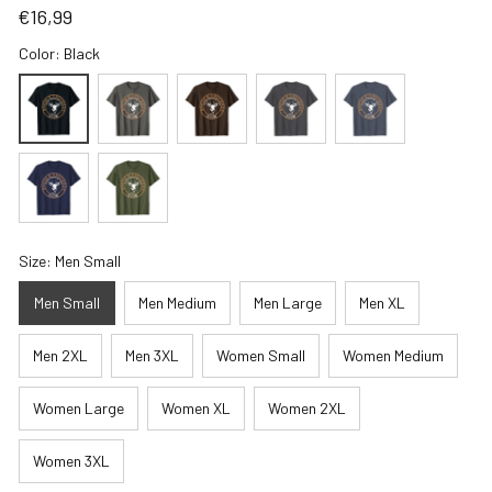
€16,99
Color: Black
Size: Men Small
Men Small
Men Medium
Men Large
Men XL
Men 2XL
Men 3XL
Women Small
Women Medium
Women Large
Women XL
Women 2XL
Women 3XL