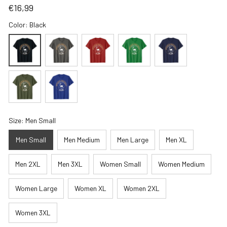
€16,99
Color: Black
Size: Men Small
Men Small
Men Medium
Men Large
Men XL
Men 2XL
Men 3XL
Women Small
Women Medium
Women Large
Women XL
Women 2XL
Women 3XL