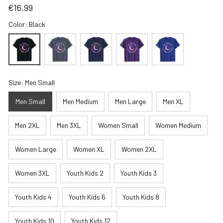
€16,99
Color: Black
Size: Men Small
Men Small
Men Medium
Men Large
Men XL
Men 2XL
Men 3XL
Women Small
Women Medium
Women Large
Women XL
Women 2XL
Women 3XL
Youth Kids 2
Youth Kids 3
Youth Kids 4
Youth Kids 6
Youth Kids 8
Youth Kids 10
Youth Kids 12