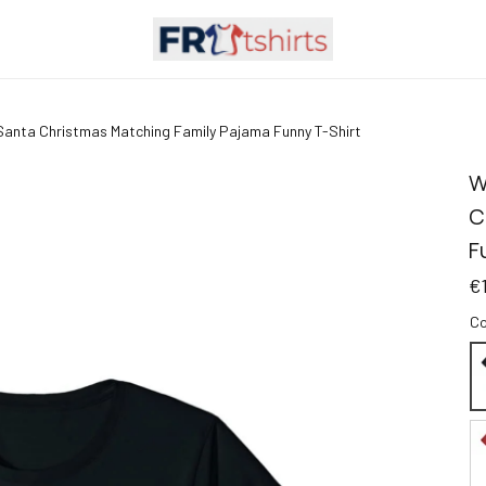
anta Christmas Matching Family Pajama Funny T-Shirt
W
C
F
€
Co