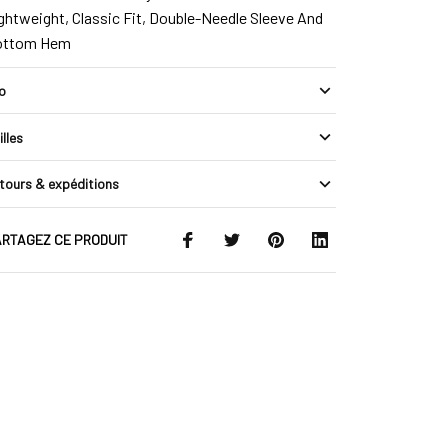
ghtweight, Classic Fit, Double-Needle Sleeve And
ottom Hem
fo
illes
tours & expéditions
RTAGEZ CE PRODUIT