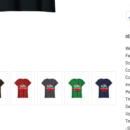
DÉ
Wo
Fa
So
Co
Co
Im
Ma
Th
Sa
Ug
Te
, 