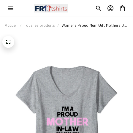
Accueil
Tous les produits
Womens Proud Mum Gift Mothers Day
Awesome Mother In Law V-Neck T-
Shirt Col en V