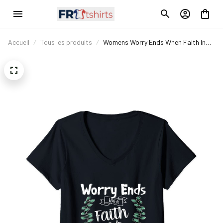
Accueil
Tous les produits
Womens Worry Ends When Faith In
God Begins - Bible Christian Gift V-
Neck T-Shirt Col en V