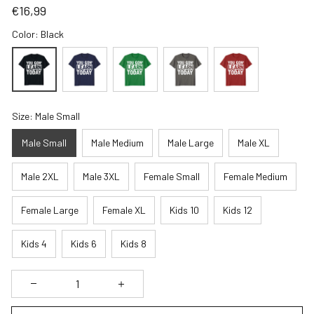
€16,99
Color: Black
Size: Male Small
Male Small
Male Medium
Male Large
Male XL
Male 2XL
Male 3XL
Female Small
Female Medium
Female Large
Female XL
Kids 10
Kids 12
Kids 4
Kids 6
Kids 8